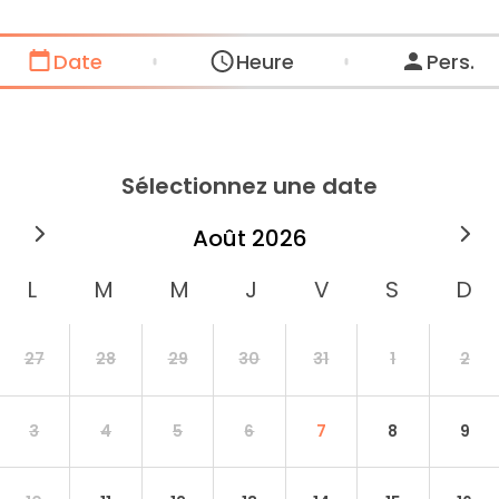
Date
Heure
Pers.
Sélectionnez une date
août
2026
27
28
29
30
31
1
2
3
4
5
6
7
8
9