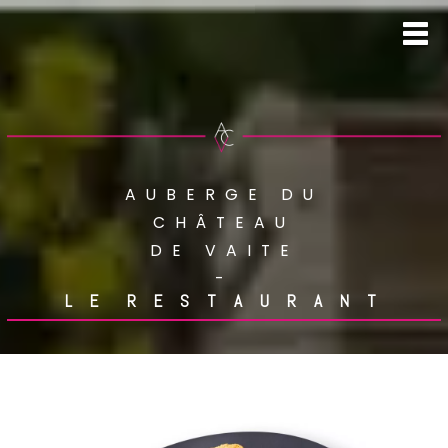
AUBERGE DU
CHÂTEAU
DE VAITE
-
L E R E S T A U R A N T